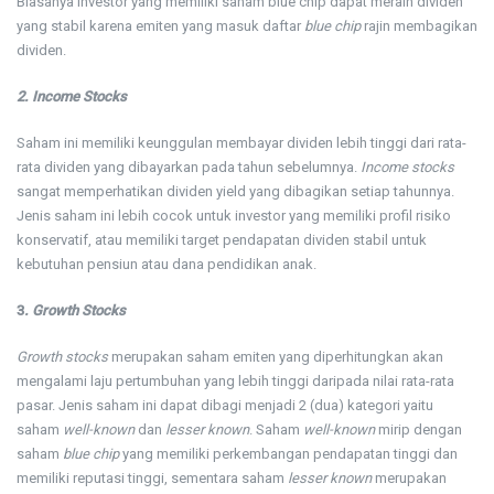
Biasanya investor yang memiliki saham blue chip dapat meraih dividen
yang stabil karena emiten yang masuk daftar
blue chip
rajin membagikan
dividen.
2. Income Stocks
Saham ini memiliki keunggulan membayar dividen lebih tinggi dari rata-
rata dividen yang dibayarkan pada tahun sebelumnya.
Income stocks
sangat memperhatikan dividen yield yang dibagikan setiap tahunnya.
Jenis saham ini lebih cocok untuk investor yang memiliki profil risiko
konservatif, atau memiliki target pendapatan dividen stabil untuk
kebutuhan pensiun atau dana pendidikan anak.
3
. Growth Stocks
Growth stocks
merupakan saham emiten yang diperhitungkan akan
mengalami laju pertumbuhan yang lebih tinggi daripada nilai rata-rata
pasar. Jenis saham ini dapat dibagi menjadi 2 (dua) kategori yaitu
saham
well-known
dan
lesser known
. Saham
well-known
mirip dengan
saham
blue chip
yang memiliki perkembangan pendapatan tinggi dan
memiliki reputasi tinggi, sementara saham
lesser known
merupakan